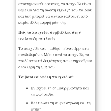
επιστημονικές έρευνες, το παιχνίδι είναι
θεμέλιο για τη σωστή εξέλιξη του παιδιού
και δεν μπορεί να αντικατασταθεί από
καμία άλλη μορφή μάθησης.
Πώς το παιχνίδι συμβάλλει στην
ανάπτυξη παιδιού;
Το παιχνίδι και η μάθηση είναι άρρηκτα
συνδεδεμένα. Μέσα από το παιχνίδι, το
παιδί αποκτά δεξιότητες που επηρεάζουν
ολόκληρη τη ζωή του.
Τα βασικά οφέλη παιχνιδιού:
Ενισχύει τη δημιουργικότητα και
τη φαντασία
Βελτιώνει τη συγκέντρωση και τη
μνήμη