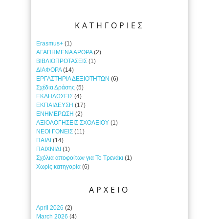
ΚΑΤΗΓΟΡΙΕΣ
Erasmus+
(1)
ΑΓΑΠΗΜΕΝΑ ΑΡΘΡΑ
(2)
ΒΙΒΛΙΟΠΡΟΤΑΣΕΙΣ
(1)
ΔΙΑΦΟΡΑ
(14)
ΕΡΓΑΣΤΗΡΙΑ ΔΕΞΙΟΤΗΤΩΝ
(6)
Σχέδια Δράσης
(5)
ΕΚΔΗΛΩΣΕΙΣ
(4)
ΕΚΠΑΙΔΕΥΣΗ
(17)
ΕΝΗΜΕΡΩΣΗ
(2)
ΑΞΙΟΛΟΓΗΣΕΙΣ ΣΧΟΛΕΙΟΥ
(1)
ΝΕΟΙ ΓΟΝΕΙΣ
(11)
ΠΑΙΔΙ
(14)
ΠΑΙΧΝΙΔΙ
(1)
Σχόλια αποφοίτων για Το Τρενάκι
(1)
Χωρίς κατηγορία
(6)
ΑΡΧΕΙΟ
April 2026
(2)
March 2026
(4)