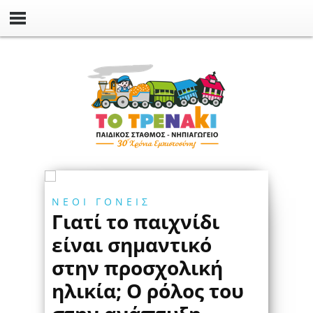
ΝΕΟΙ ΓΟΝΕΙΣ
Γιατί το παιχνίδι
είναι σημαντικό
στην προσχολική
ηλικία; Ο ρόλος του