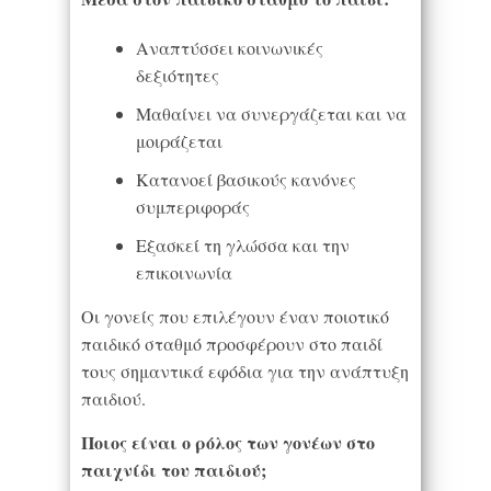
Αναπτύσσει κοινωνικές
δεξιότητες
Μαθαίνει να συνεργάζεται και να
μοιράζεται
Κατανοεί βασικούς κανόνες
συμπεριφοράς
Εξασκεί τη γλώσσα και την
επικοινωνία
Οι γονείς που επιλέγουν έναν ποιοτικό
παιδικό σταθμό προσφέρουν στο παιδί
τους σημαντικά εφόδια για την ανάπτυξη
παιδιού.
Ποιος είναι ο ρόλος των γονέων στο
παιχνίδι του παιδιού;