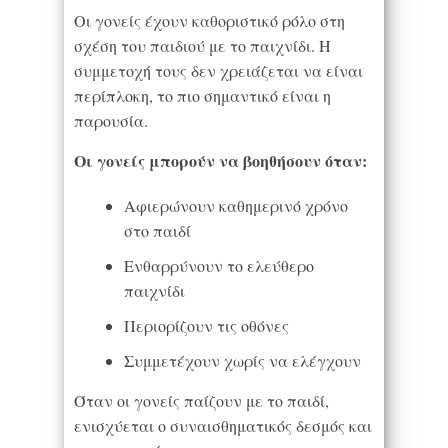
Οι γονείς έχουν καθοριστικό ρόλο στη
σχέση του παιδιού με το παιχνίδι. Η
συμμετοχή τους δεν χρειάζεται να είναι
περίπλοκη, το πιο σημαντικό είναι η
παρουσία.
Οι γονείς μπορούν να βοηθήσουν όταν:
Αφιερώνουν καθημερινό χρόνο
στο παιδί
Ενθαρρύνουν το ελεύθερο
παιχνίδι
Περιορίζουν τις οθόνες
Συμμετέχουν χωρίς να ελέγχουν
Όταν οι γονείς παίζουν με το παιδί,
ενισχύεται ο συναισθηματικός δεσμός και