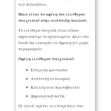
των δεξιοτήτων.
Ποια είναι τα οφέλη του ελεύθερου
παιχνιδιού στην ανάπτυξη παιδιού;
Το ελεύθερο παιχνίδι είναι εξίσου
σημαντικό με το οργανωμένο. Δίνει στο
παιδί την ευκαιρία να δημιουργεί χωρίς
περιορισμούς.
Οφέλη ελεύθερου παιχνιδιού:
Ενίσχυση φαντασίας
Ανάπτυξη αυτονομίας
Καλλιέργεια πρωτοβουλίας
Δημιουργική σκέψη
Οι γονείς πρέπει να επιτρέπουν στο