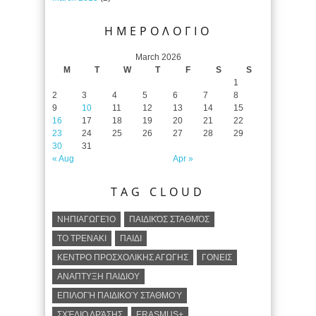
ΗΜΕΡΟΛΟΓΙΟ
March 2026
M
T
W
T
F
S
S
1
2
3
4
5
6
7
8
9
10
11
12
13
14
15
16
17
18
19
20
21
22
23
24
25
26
27
28
29
30
31
« Aug
Apr »
TAG CLOUD
ΝΗΠΙΑΓΩΓΕΊΟ
ΠΑΙΔΙΚΌΣ ΣΤΑΘΜΌΣ
ΤΟ ΤΡΕΝΑΚΙ
ΠΑΙΔΙ
ΚΕΝΤΡΟ ΠΡΟΣΧΟΛΙΚΗΣ ΑΓΩΓΗΣ
ΓΟΝΕΙΣ
ΑΝΑΠΤΥΞΗ ΠΑΙΔΙΟΥ
ΕΠΙΛΟΓΉ ΠΑΙΔΙΚΟΎ ΣΤΑΘΜΟΎ
ΣΧΈΔΙΟ ΔΡΆΣΗΣ
ERASMUS+