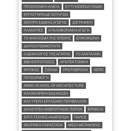
ΠΡΟΣΧΟΛΙΚΉ ΗΛΙΚΊΑ
ΕΥΤΥΧΙΣΜΈΝΑ ΠΑΙΔΙΆ
ΕΡΓΑΣΤΉΡΙΑ ΔΕΞΙΟΤΉΤΩΝ
ΚΕΝΤΡΟ ΕΙΔΙΚΗΣ ΑΓΩΓΗΣ
ΖΩΓΡΑΦΙΚΉ
ΠΛΑΝΉΤΕΣ
ΚΥΚΛΟΦΟΡΙΑΚΉ ΑΓΩΓΉ
ΤΟ ΦΆΝΤΑΣΜΑ ΤΗΣ ΌΠΕΡΑΣ
ΕΠΙΚΟΙΝΩΝΙΑ
ΔΙΑΠΟΛΙΤΙΣΜΙΚΌΤΗΤΑ
Ο ΔΕΚΆΛΟΓΟΣ ΤΗΣ ΑΓΆΠΗΣ
ΤΟ ΣΑΝΤΑΛΆΚΙ
ΒΙΒΛΙΟΠΡΟΤΆΣΕΙΣ
ΑΡΧΙΤΕΚΤΟΝΙΚΉ
ΚΡΙΤΙΚΈΣ
ΣΧΌΛΙΑ
ΠΡΩΤΟΒΡΌΧΙΑ
ΝΕΡΌ
ΠΡΟΣΑΡΜΟΓΉ
ARKKI SCHOOL OF ARCHITECTURE
ΚΑΛΟΚΑΙΡΙΝΉ ΕΚΔΉΛΩΣΗ
ΚΑΛΎΤΕΡΟ ΕΡΓΑΣΙΑΚΌ ΠΕΡΙΒΆΛΛΟΝ
ΔΙΑΧΕΊΡΙΣΗ ΑΝΘΡΩΠΊΝΩΝ ΠΌΡΩΝ
ΒΡΑΒΕΊΟ
ΈΡΓΑ ΤΈΧΝΗΣ ΑΝΘΡΏΠΩΝ
ΠΗΛΌΣ
ΘΕΑΤΡΙΚΉ ΠΑΡΆΣΤΑΣΗ
ΜΈΣΑ ΜΕΤΑΦΟΡΆΣ