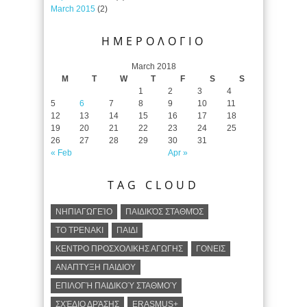
March 2015
(2)
ΗΜΕΡΟΛΟΓΙΟ
March 2018
M
T
W
T
F
S
S
1
2
3
4
5
6
7
8
9
10
11
12
13
14
15
16
17
18
19
20
21
22
23
24
25
26
27
28
29
30
31
« Feb
Apr »
TAG CLOUD
ΝΗΠΙΑΓΩΓΕΊΟ
ΠΑΙΔΙΚΌΣ ΣΤΑΘΜΌΣ
ΤΟ ΤΡΕΝΑΚΙ
ΠΑΙΔΙ
ΚΕΝΤΡΟ ΠΡΟΣΧΟΛΙΚΗΣ ΑΓΩΓΗΣ
ΓΟΝΕΙΣ
ΑΝΑΠΤΥΞΗ ΠΑΙΔΙΟΥ
ΕΠΙΛΟΓΉ ΠΑΙΔΙΚΟΎ ΣΤΑΘΜΟΎ
ΣΧΈΔΙΟ ΔΡΆΣΗΣ
ERASMUS+