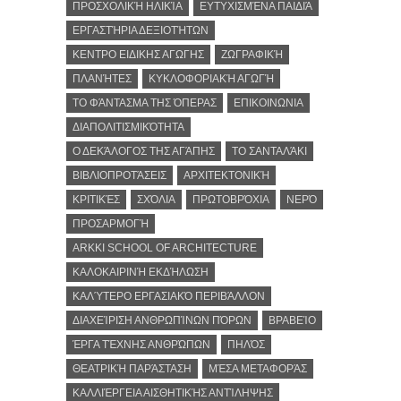
ΠΡΟΣΧΟΛΙΚΉ ΗΛΙΚΊΑ
ΕΥΤΥΧΙΣΜΈΝΑ ΠΑΙΔΙΆ
ΕΡΓΑΣΤΉΡΙΑ ΔΕΞΙΟΤΉΤΩΝ
ΚΕΝΤΡΟ ΕΙΔΙΚΗΣ ΑΓΩΓΗΣ
ΖΩΓΡΑΦΙΚΉ
ΠΛΑΝΉΤΕΣ
ΚΥΚΛΟΦΟΡΙΑΚΉ ΑΓΩΓΉ
ΤΟ ΦΆΝΤΑΣΜΑ ΤΗΣ ΌΠΕΡΑΣ
ΕΠΙΚΟΙΝΩΝΙΑ
ΔΙΑΠΟΛΙΤΙΣΜΙΚΌΤΗΤΑ
Ο ΔΕΚΆΛΟΓΟΣ ΤΗΣ ΑΓΆΠΗΣ
ΤΟ ΣΑΝΤΑΛΆΚΙ
ΒΙΒΛΙΟΠΡΟΤΆΣΕΙΣ
ΑΡΧΙΤΕΚΤΟΝΙΚΉ
ΚΡΙΤΙΚΈΣ
ΣΧΌΛΙΑ
ΠΡΩΤΟΒΡΌΧΙΑ
ΝΕΡΌ
ΠΡΟΣΑΡΜΟΓΉ
ARKKI SCHOOL OF ARCHITECTURE
ΚΑΛΟΚΑΙΡΙΝΉ ΕΚΔΉΛΩΣΗ
ΚΑΛΎΤΕΡΟ ΕΡΓΑΣΙΑΚΌ ΠΕΡΙΒΆΛΛΟΝ
ΔΙΑΧΕΊΡΙΣΗ ΑΝΘΡΩΠΊΝΩΝ ΠΌΡΩΝ
ΒΡΑΒΕΊΟ
ΈΡΓΑ ΤΈΧΝΗΣ ΑΝΘΡΏΠΩΝ
ΠΗΛΌΣ
ΘΕΑΤΡΙΚΉ ΠΑΡΆΣΤΑΣΗ
ΜΈΣΑ ΜΕΤΑΦΟΡΆΣ
ΚΑΛΛΙΈΡΓΕΙΑ ΑΙΣΘΗΤΙΚΉΣ ΑΝΤΊΛΗΨΗΣ