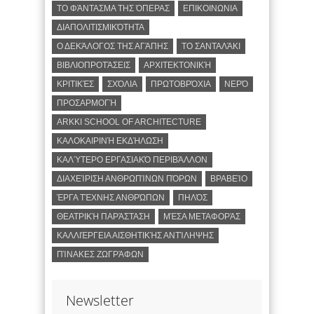
ΤΟ ΦΆΝΤΑΣΜΑ ΤΗΣ ΌΠΕΡΑΣ
ΕΠΙΚΟΙΝΩΝΙΑ
ΔΙΑΠΟΛΙΤΙΣΜΙΚΌΤΗΤΑ
Ο ΔΕΚΆΛΟΓΟΣ ΤΗΣ ΑΓΆΠΗΣ
ΤΟ ΣΑΝΤΑΛΆΚΙ
ΒΙΒΛΙΟΠΡΟΤΆΣΕΙΣ
ΑΡΧΙΤΕΚΤΟΝΙΚΉ
ΚΡΙΤΙΚΈΣ
ΣΧΌΛΙΑ
ΠΡΩΤΟΒΡΌΧΙΑ
ΝΕΡΌ
ΠΡΟΣΑΡΜΟΓΉ
ARKKI SCHOOL OF ARCHITECTURE
ΚΑΛΟΚΑΙΡΙΝΉ ΕΚΔΉΛΩΣΗ
ΚΑΛΎΤΕΡΟ ΕΡΓΑΣΙΑΚΌ ΠΕΡΙΒΆΛΛΟΝ
ΔΙΑΧΕΊΡΙΣΗ ΑΝΘΡΩΠΊΝΩΝ ΠΌΡΩΝ
ΒΡΑΒΕΊΟ
ΈΡΓΑ ΤΈΧΝΗΣ ΑΝΘΡΏΠΩΝ
ΠΗΛΌΣ
ΘΕΑΤΡΙΚΉ ΠΑΡΆΣΤΑΣΗ
ΜΈΣΑ ΜΕΤΑΦΟΡΆΣ
ΚΑΛΛΙΈΡΓΕΙΑ ΑΙΣΘΗΤΙΚΉΣ ΑΝΤΊΛΗΨΗΣ
ΠΊΝΑΚΕΣ ΖΩΓΡΆΦΩΝ
Newsletter