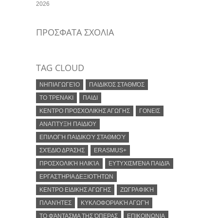
2026
ΠΡΟΣΦΑΤΑ ΣΧΟΛΙΑ
TAG CLOUD
ΝΗΠΙΑΓΩΓΕΊΟ
ΠΑΙΔΙΚΌΣ ΣΤΑΘΜΌΣ
ΤΟ ΤΡΕΝΑΚΙ
ΠΑΙΔΙ
ΚΕΝΤΡΟ ΠΡΟΣΧΟΛΙΚΗΣ ΑΓΩΓΗΣ
ΓΟΝΕΙΣ
ΑΝΑΠΤΥΞΗ ΠΑΙΔΙΟΥ
ΕΠΙΛΟΓΉ ΠΑΙΔΙΚΟΎ ΣΤΑΘΜΟΎ
ΣΧΈΔΙΟ ΔΡΆΣΗΣ
ERASMUS+
ΠΡΟΣΧΟΛΙΚΉ ΗΛΙΚΊΑ
ΕΥΤΥΧΙΣΜΈΝΑ ΠΑΙΔΙΆ
ΕΡΓΑΣΤΉΡΙΑ ΔΕΞΙΟΤΉΤΩΝ
ΚΕΝΤΡΟ ΕΙΔΙΚΗΣ ΑΓΩΓΗΣ
ΖΩΓΡΑΦΙΚΉ
ΠΛΑΝΉΤΕΣ
ΚΥΚΛΟΦΟΡΙΑΚΉ ΑΓΩΓΉ
ΤΟ ΦΆΝΤΑΣΜΑ ΤΗΣ ΌΠΕΡΑΣ
ΕΠΙΚΟΙΝΩΝΙΑ