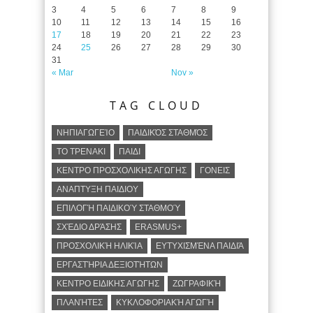
3
4
5
6
7
8
9
10
11
12
13
14
15
16
17
18
19
20
21
22
23
24
25
26
27
28
29
30
31
« Mar
Nov »
TAG CLOUD
ΝΗΠΙΑΓΩΓΕΊΟ
ΠΑΙΔΙΚΌΣ ΣΤΑΘΜΌΣ
ΤΟ ΤΡΕΝΑΚΙ
ΠΑΙΔΙ
ΚΕΝΤΡΟ ΠΡΟΣΧΟΛΙΚΗΣ ΑΓΩΓΗΣ
ΓΟΝΕΙΣ
ΑΝΑΠΤΥΞΗ ΠΑΙΔΙΟΥ
ΕΠΙΛΟΓΉ ΠΑΙΔΙΚΟΎ ΣΤΑΘΜΟΎ
ΣΧΈΔΙΟ ΔΡΆΣΗΣ
ERASMUS+
ΠΡΟΣΧΟΛΙΚΉ ΗΛΙΚΊΑ
ΕΥΤΥΧΙΣΜΈΝΑ ΠΑΙΔΙΆ
ΕΡΓΑΣΤΉΡΙΑ ΔΕΞΙΟΤΉΤΩΝ
ΚΕΝΤΡΟ ΕΙΔΙΚΗΣ ΑΓΩΓΗΣ
ΖΩΓΡΑΦΙΚΉ
ΠΛΑΝΉΤΕΣ
ΚΥΚΛΟΦΟΡΙΑΚΉ ΑΓΩΓΉ