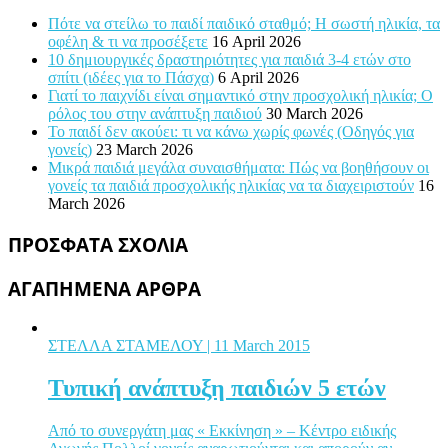
Πότε να στείλω το παιδί παιδικό σταθμό; Η σωστή ηλικία, τα
οφέλη & τι να προσέξετε
16 April 2026
10 δημιουργικές δραστηριότητες για παιδιά 3-4 ετών στο
σπίτι (ιδέες για το Πάσχα)
6 April 2026
Γιατί το παιχνίδι είναι σημαντικό στην προσχολική ηλικία; Ο
ρόλος του στην ανάπτυξη παιδιού
30 March 2026
Το παιδί δεν ακούει: τι να κάνω χωρίς φωνές (Οδηγός για
γονείς)
23 March 2026
Μικρά παιδιά μεγάλα συναισθήματα: Πώς να βοηθήσουν οι
γονείς τα παιδιά προσχολικής ηλικίας να τα διαχειριστούν
16
March 2026
ΠΡΟΣΦΑΤΑ ΣΧΟΛΙΑ
ΑΓΑΠΗΜΕΝΑ ΑΡΘΡΑ
ΣΤΕΛΛΑ ΣΤΑΜΕΛΟΥ
| 11 March 2015
Τυπική ανάπτυξη παιδιών 5 ετών
Από το συνεργάτη μας « Εκκίνηση » – Κέντρο ειδικής