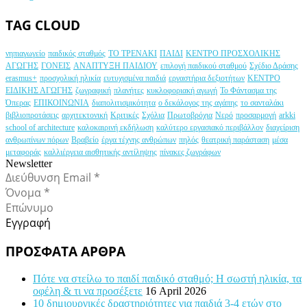
TAG CLOUD
νηπιαγωγείο
παιδικός σταθμός
ΤΟ ΤΡΕΝΑΚΙ
ΠΑΙΔΙ
ΚΕΝΤΡΟ ΠΡΟΣΧΟΛΙΚΗΣ
ΑΓΩΓΗΣ
ΓΟΝΕΙΣ
ΑΝΑΠΤΥΞΗ ΠΑΙΔΙΟΥ
επιλογή παιδικού σταθμού
Σχέδιο Δράσης
erasmus+
προσχολική ηλικία
ευτυχισμένα παιδιά
εργαστήρια δεξιοτήτων
ΚΕΝΤΡΟ
ΕΙΔΙΚΗΣ ΑΓΩΓΗΣ
ζωγραφική
πλανήτες
κυκλοφοριακή αγωγή
Το Φάντασμα της
Όπερας
ΕΠΙΚΟΙΝΩΝΙΑ
διαπολιτισμικότητα
ο δεκάλογος της αγάπης
το σανταλάκι
βιβλιοπροτάσεις
αρχιτεκτονική
Κριτικές
Σχόλια
Πρωτοβρόχια
Νερό
προσαρμογή
arkki
school of architecture
καλοκαιρινή εκδήλωση
καλύτερο εργασιακό περιβάλλον
διαχείριση
ανθρωπίνων πόρων
Βραβείο
έργα τέχνης ανθρώπων
πηλός
θεατρική παράσταση
μέσα
μεταφοράς
καλλιέργεια αισθητικής αντίληψης
πίνακες ζωγράφων
Newsletter
Εγγραφή
ΠΡΟΣΦΑΤΑ ΑΡΘΡΑ
Πότε να στείλω το παιδί παιδικό σταθμό; Η σωστή ηλικία, τα
οφέλη & τι να προσέξετε
16 April 2026
10 δημιουργικές δραστηριότητες για παιδιά 3-4 ετών στο