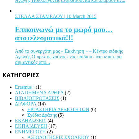
Αγωγής Πολλοί γονείς αναρωτιούνται και απορούν αν...
ΣΤΕΛΛΑ ΣΤΑΜΕΛΟΥ
| 10 March 2015
Επικοινωνώ με το μωρό μου…
αποτελεσματικά!!!
Από το συνεργάτη μας « Εκκίνηση » – Κέντρο ειδικής
Αγωγής Ο πρώτος χρόνος ενός παιδιού είναι ιδιαίτερα
σημαντικός από...
ΚΑΤΗΓΟΡΙΕΣ
Erasmus+
(1)
ΑΓΑΠΗΜΕΝΑ ΑΡΘΡΑ
(2)
ΒΙΒΛΙΟΠΡΟΤΑΣΕΙΣ
(1)
ΔΙΑΦΟΡΑ
(14)
ΕΡΓΑΣΤΗΡΙΑ ΔΕΞΙΟΤΗΤΩΝ
(6)
Σχέδια Δράσης
(5)
ΕΚΔΗΛΩΣΕΙΣ
(4)
ΕΚΠΑΙΔΕΥΣΗ
(17)
ΕΝΗΜΕΡΩΣΗ
(2)
ΑΞΙΟΛΟΓΗΣΕΙΣ ΣΧΟΛΕΙΟΥ
(1)