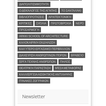
ΔΙΑΠΟΛΙΤΙΣΜΙΚΌΤΗΤΑ
Ο ΔΕΚΆΛΟΓΟΣ ΤΗΣ ΑΓΆΠΗΣ
ΤΟ ΣΑΝΤΑΛΆΚΙ
ΒΙΒΛΙΟΠΡΟΤΆΣΕΙΣ
ΑΡΧΙΤΕΚΤΟΝΙΚΉ
ΚΡΙΤΙΚΈΣ
ΣΧΌΛΙΑ
ΠΡΩΤΟΒΡΌΧΙΑ
ΝΕΡΌ
ΠΡΟΣΑΡΜΟΓΉ
ARKKI SCHOOL OF ARCHITECTURE
ΚΑΛΟΚΑΙΡΙΝΉ ΕΚΔΉΛΩΣΗ
ΚΑΛΎΤΕΡΟ ΕΡΓΑΣΙΑΚΌ ΠΕΡΙΒΆΛΛΟΝ
ΔΙΑΧΕΊΡΙΣΗ ΑΝΘΡΩΠΊΝΩΝ ΠΌΡΩΝ
ΒΡΑΒΕΊΟ
ΈΡΓΑ ΤΈΧΝΗΣ ΑΝΘΡΏΠΩΝ
ΠΗΛΌΣ
ΘΕΑΤΡΙΚΉ ΠΑΡΆΣΤΑΣΗ
ΜΈΣΑ ΜΕΤΑΦΟΡΆΣ
ΚΑΛΛΙΈΡΓΕΙΑ ΑΙΣΘΗΤΙΚΉΣ ΑΝΤΊΛΗΨΗΣ
ΠΊΝΑΚΕΣ ΖΩΓΡΆΦΩΝ
Newsletter