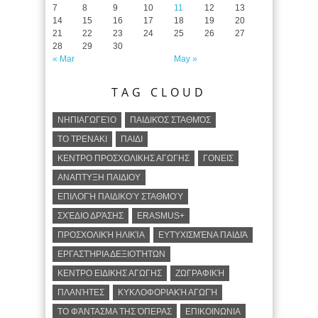
7
8
9
10
11
12
13
14
15
16
17
18
19
20
21
22
23
24
25
26
27
28
29
30
« Mar
May »
TAG CLOUD
ΝΗΠΙΑΓΩΓΕΊΟ
ΠΑΙΔΙΚΌΣ ΣΤΑΘΜΌΣ
ΤΟ ΤΡΕΝΑΚΙ
ΠΑΙΔΙ
ΚΕΝΤΡΟ ΠΡΟΣΧΟΛΙΚΗΣ ΑΓΩΓΗΣ
ΓΟΝΕΙΣ
ΑΝΑΠΤΥΞΗ ΠΑΙΔΙΟΥ
ΕΠΙΛΟΓΉ ΠΑΙΔΙΚΟΎ ΣΤΑΘΜΟΎ
ΣΧΈΔΙΟ ΔΡΆΣΗΣ
ERASMUS+
ΠΡΟΣΧΟΛΙΚΉ ΗΛΙΚΊΑ
ΕΥΤΥΧΙΣΜΈΝΑ ΠΑΙΔΙΆ
ΕΡΓΑΣΤΉΡΙΑ ΔΕΞΙΟΤΉΤΩΝ
ΚΕΝΤΡΟ ΕΙΔΙΚΗΣ ΑΓΩΓΗΣ
ΖΩΓΡΑΦΙΚΉ
ΠΛΑΝΉΤΕΣ
ΚΥΚΛΟΦΟΡΙΑΚΉ ΑΓΩΓΉ
ΤΟ ΦΆΝΤΑΣΜΑ ΤΗΣ ΌΠΕΡΑΣ
ΕΠΙΚΟΙΝΩΝΙΑ