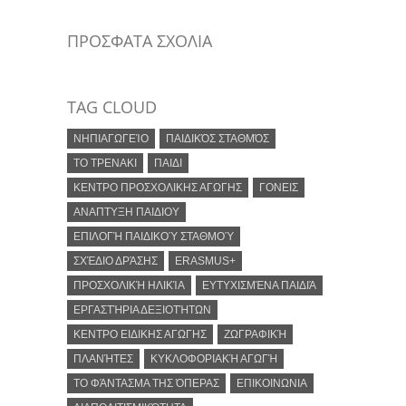
ΠΡΟΣΦΑΤΑ ΣΧΟΛΙΑ
TAG CLOUD
ΝΗΠΙΑΓΩΓΕΊΟ
ΠΑΙΔΙΚΌΣ ΣΤΑΘΜΌΣ
ΤΟ ΤΡΕΝΑΚΙ
ΠΑΙΔΙ
ΚΕΝΤΡΟ ΠΡΟΣΧΟΛΙΚΗΣ ΑΓΩΓΗΣ
ΓΟΝΕΙΣ
ΑΝΑΠΤΥΞΗ ΠΑΙΔΙΟΥ
ΕΠΙΛΟΓΉ ΠΑΙΔΙΚΟΎ ΣΤΑΘΜΟΎ
ΣΧΈΔΙΟ ΔΡΆΣΗΣ
ERASMUS+
ΠΡΟΣΧΟΛΙΚΉ ΗΛΙΚΊΑ
ΕΥΤΥΧΙΣΜΈΝΑ ΠΑΙΔΙΆ
ΕΡΓΑΣΤΉΡΙΑ ΔΕΞΙΟΤΉΤΩΝ
ΚΕΝΤΡΟ ΕΙΔΙΚΗΣ ΑΓΩΓΗΣ
ΖΩΓΡΑΦΙΚΉ
ΠΛΑΝΉΤΕΣ
ΚΥΚΛΟΦΟΡΙΑΚΉ ΑΓΩΓΉ
ΤΟ ΦΆΝΤΑΣΜΑ ΤΗΣ ΌΠΕΡΑΣ
ΕΠΙΚΟΙΝΩΝΙΑ