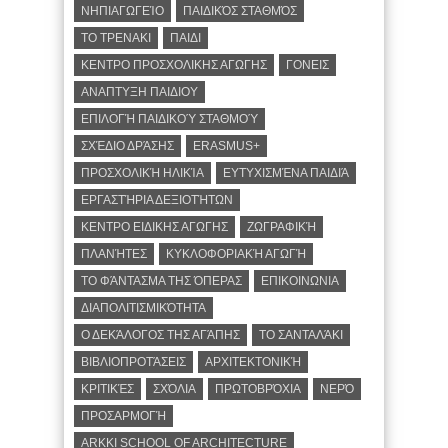
ΝΗΠΙΑΓΩΓΕΊΟ
ΠΑΙΔΙΚΌΣ ΣΤΑΘΜΌΣ
ΤΟ ΤΡΕΝΑΚΙ
ΠΑΙΔΙ
ΚΕΝΤΡΟ ΠΡΟΣΧΟΛΙΚΗΣ ΑΓΩΓΗΣ
ΓΟΝΕΙΣ
ΑΝΑΠΤΥΞΗ ΠΑΙΔΙΟΥ
ΕΠΙΛΟΓΉ ΠΑΙΔΙΚΟΎ ΣΤΑΘΜΟΎ
ΣΧΈΔΙΟ ΔΡΆΣΗΣ
ERASMUS+
ΠΡΟΣΧΟΛΙΚΉ ΗΛΙΚΊΑ
ΕΥΤΥΧΙΣΜΈΝΑ ΠΑΙΔΙΆ
ΕΡΓΑΣΤΉΡΙΑ ΔΕΞΙΟΤΉΤΩΝ
ΚΕΝΤΡΟ ΕΙΔΙΚΗΣ ΑΓΩΓΗΣ
ΖΩΓΡΑΦΙΚΉ
ΠΛΑΝΉΤΕΣ
ΚΥΚΛΟΦΟΡΙΑΚΉ ΑΓΩΓΉ
ΤΟ ΦΆΝΤΑΣΜΑ ΤΗΣ ΌΠΕΡΑΣ
ΕΠΙΚΟΙΝΩΝΙΑ
ΔΙΑΠΟΛΙΤΙΣΜΙΚΌΤΗΤΑ
Ο ΔΕΚΆΛΟΓΟΣ ΤΗΣ ΑΓΆΠΗΣ
ΤΟ ΣΑΝΤΑΛΆΚΙ
ΒΙΒΛΙΟΠΡΟΤΆΣΕΙΣ
ΑΡΧΙΤΕΚΤΟΝΙΚΉ
ΚΡΙΤΙΚΈΣ
ΣΧΌΛΙΑ
ΠΡΩΤΟΒΡΌΧΙΑ
ΝΕΡΌ
ΠΡΟΣΑΡΜΟΓΉ
ARKKI SCHOOL OF ARCHITECTURE