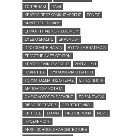
ΤΟ ΤΡΕΝΑΚΙ
ΠΑΙΔΙ
ΚΕΝΤΡΟ ΠΡΟΣΧΟΛΙΚΗΣ ΑΓΩΓΗΣ
ΓΟΝΕΙΣ
ΑΝΑΠΤΥΞΗ ΠΑΙΔΙΟΥ
ΕΠΙΛΟΓΉ ΠΑΙΔΙΚΟΎ ΣΤΑΘΜΟΎ
ΣΧΈΔΙΟ ΔΡΆΣΗΣ
ERASMUS+
ΠΡΟΣΧΟΛΙΚΉ ΗΛΙΚΊΑ
ΕΥΤΥΧΙΣΜΈΝΑ ΠΑΙΔΙΆ
ΕΡΓΑΣΤΉΡΙΑ ΔΕΞΙΟΤΉΤΩΝ
ΚΕΝΤΡΟ ΕΙΔΙΚΗΣ ΑΓΩΓΗΣ
ΖΩΓΡΑΦΙΚΉ
ΠΛΑΝΉΤΕΣ
ΚΥΚΛΟΦΟΡΙΑΚΉ ΑΓΩΓΉ
ΤΟ ΦΆΝΤΑΣΜΑ ΤΗΣ ΌΠΕΡΑΣ
ΕΠΙΚΟΙΝΩΝΙΑ
ΔΙΑΠΟΛΙΤΙΣΜΙΚΌΤΗΤΑ
Ο ΔΕΚΆΛΟΓΟΣ ΤΗΣ ΑΓΆΠΗΣ
ΤΟ ΣΑΝΤΑΛΆΚΙ
ΒΙΒΛΙΟΠΡΟΤΆΣΕΙΣ
ΑΡΧΙΤΕΚΤΟΝΙΚΉ
ΚΡΙΤΙΚΈΣ
ΣΧΌΛΙΑ
ΠΡΩΤΟΒΡΌΧΙΑ
ΝΕΡΌ
ΠΡΟΣΑΡΜΟΓΉ
ARKKI SCHOOL OF ARCHITECTURE