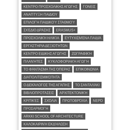
ΚΕΝΤΡΟ ΠΡΟΣΧΟΛΙΚΗΣ ΑΓΩΓΗΣ
ΓΟΝΕΙΣ
ΑΝΑΠΤΥΞΗ ΠΑΙΔΙΟΥ
ΕΠΙΛΟΓΉ ΠΑΙΔΙΚΟΎ ΣΤΑΘΜΟΎ
ΣΧΈΔΙΟ ΔΡΆΣΗΣ
ERASMUS+
ΠΡΟΣΧΟΛΙΚΉ ΗΛΙΚΊΑ
ΕΥΤΥΧΙΣΜΈΝΑ ΠΑΙΔΙΆ
ΕΡΓΑΣΤΉΡΙΑ ΔΕΞΙΟΤΉΤΩΝ
ΚΕΝΤΡΟ ΕΙΔΙΚΗΣ ΑΓΩΓΗΣ
ΖΩΓΡΑΦΙΚΉ
ΠΛΑΝΉΤΕΣ
ΚΥΚΛΟΦΟΡΙΑΚΉ ΑΓΩΓΉ
ΤΟ ΦΆΝΤΑΣΜΑ ΤΗΣ ΌΠΕΡΑΣ
ΕΠΙΚΟΙΝΩΝΙΑ
ΔΙΑΠΟΛΙΤΙΣΜΙΚΌΤΗΤΑ
Ο ΔΕΚΆΛΟΓΟΣ ΤΗΣ ΑΓΆΠΗΣ
ΤΟ ΣΑΝΤΑΛΆΚΙ
ΒΙΒΛΙΟΠΡΟΤΆΣΕΙΣ
ΑΡΧΙΤΕΚΤΟΝΙΚΉ
ΚΡΙΤΙΚΈΣ
ΣΧΌΛΙΑ
ΠΡΩΤΟΒΡΌΧΙΑ
ΝΕΡΌ
ΠΡΟΣΑΡΜΟΓΉ
ARKKI SCHOOL OF ARCHITECTURE
ΚΑΛΟΚΑΙΡΙΝΉ ΕΚΔΉΛΩΣΗ