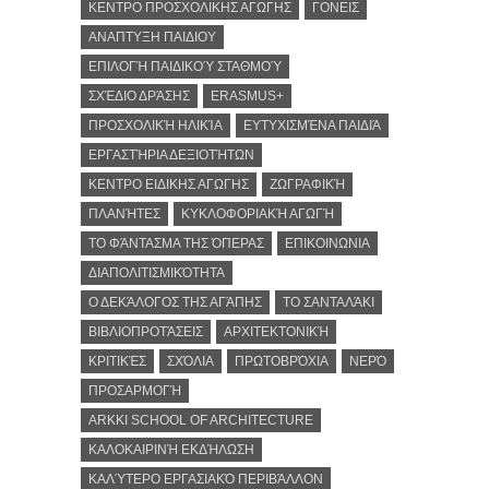
ΚΕΝΤΡΟ ΠΡΟΣΧΟΛΙΚΗΣ ΑΓΩΓΗΣ
ΓΟΝΕΙΣ
ΑΝΑΠΤΥΞΗ ΠΑΙΔΙΟΥ
ΕΠΙΛΟΓΉ ΠΑΙΔΙΚΟΎ ΣΤΑΘΜΟΎ
ΣΧΈΔΙΟ ΔΡΆΣΗΣ
ERASMUS+
ΠΡΟΣΧΟΛΙΚΉ ΗΛΙΚΊΑ
ΕΥΤΥΧΙΣΜΈΝΑ ΠΑΙΔΙΆ
ΕΡΓΑΣΤΉΡΙΑ ΔΕΞΙΟΤΉΤΩΝ
ΚΕΝΤΡΟ ΕΙΔΙΚΗΣ ΑΓΩΓΗΣ
ΖΩΓΡΑΦΙΚΉ
ΠΛΑΝΉΤΕΣ
ΚΥΚΛΟΦΟΡΙΑΚΉ ΑΓΩΓΉ
ΤΟ ΦΆΝΤΑΣΜΑ ΤΗΣ ΌΠΕΡΑΣ
ΕΠΙΚΟΙΝΩΝΙΑ
ΔΙΑΠΟΛΙΤΙΣΜΙΚΌΤΗΤΑ
Ο ΔΕΚΆΛΟΓΟΣ ΤΗΣ ΑΓΆΠΗΣ
ΤΟ ΣΑΝΤΑΛΆΚΙ
ΒΙΒΛΙΟΠΡΟΤΆΣΕΙΣ
ΑΡΧΙΤΕΚΤΟΝΙΚΉ
ΚΡΙΤΙΚΈΣ
ΣΧΌΛΙΑ
ΠΡΩΤΟΒΡΌΧΙΑ
ΝΕΡΌ
ΠΡΟΣΑΡΜΟΓΉ
ARKKI SCHOOL OF ARCHITECTURE
ΚΑΛΟΚΑΙΡΙΝΉ ΕΚΔΉΛΩΣΗ
ΚΑΛΎΤΕΡΟ ΕΡΓΑΣΙΑΚΌ ΠΕΡΙΒΆΛΛΟΝ