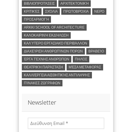
ΒΙΒΛΙΟΠΡΟΤΆΣΕΙΣ
ΑΡΧΙΤΕΚΤΟΝΙΚΉ
ΚΡΙΤΙΚΈΣ
ΣΧΌΛΙΑ
ΠΡΩΤΟΒΡΌΧΙΑ
ΝΕΡΌ
ΠΡΟΣΑΡΜΟΓΉ
ARKKI SCHOOL OF ARCHITECTURE
ΚΑΛΟΚΑΙΡΙΝΉ ΕΚΔΉΛΩΣΗ
ΚΑΛΎΤΕΡΟ ΕΡΓΑΣΙΑΚΌ ΠΕΡΙΒΆΛΛΟΝ
ΔΙΑΧΕΊΡΙΣΗ ΑΝΘΡΩΠΊΝΩΝ ΠΌΡΩΝ
ΒΡΑΒΕΊΟ
ΈΡΓΑ ΤΈΧΝΗΣ ΑΝΘΡΏΠΩΝ
ΠΗΛΌΣ
ΘΕΑΤΡΙΚΉ ΠΑΡΆΣΤΑΣΗ
ΜΈΣΑ ΜΕΤΑΦΟΡΆΣ
ΚΑΛΛΙΈΡΓΕΙΑ ΑΙΣΘΗΤΙΚΉΣ ΑΝΤΊΛΗΨΗΣ
ΠΊΝΑΚΕΣ ΖΩΓΡΆΦΩΝ
Newsletter