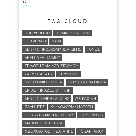
31
« Apr
TAG CLOUD
ΝΗΠΙΑΓΩΓΕΊΟ
ΠΑΙΔΙΚΌΣ ΣΤΑΘΜΌΣ
ΤΟ ΤΡΕΝΑΚΙ
ΠΑΙΔΙ
ΚΕΝΤΡΟ ΠΡΟΣΧΟΛΙΚΗΣ ΑΓΩΓΗΣ
ΓΟΝΕΙΣ
ΑΝΑΠΤΥΞΗ ΠΑΙΔΙΟΥ
ΕΠΙΛΟΓΉ ΠΑΙΔΙΚΟΎ ΣΤΑΘΜΟΎ
ΣΧΈΔΙΟ ΔΡΆΣΗΣ
ERASMUS+
ΠΡΟΣΧΟΛΙΚΉ ΗΛΙΚΊΑ
ΕΥΤΥΧΙΣΜΈΝΑ ΠΑΙΔΙΆ
ΕΡΓΑΣΤΉΡΙΑ ΔΕΞΙΟΤΉΤΩΝ
ΚΕΝΤΡΟ ΕΙΔΙΚΗΣ ΑΓΩΓΗΣ
ΖΩΓΡΑΦΙΚΉ
ΠΛΑΝΉΤΕΣ
ΚΥΚΛΟΦΟΡΙΑΚΉ ΑΓΩΓΉ
ΤΟ ΦΆΝΤΑΣΜΑ ΤΗΣ ΌΠΕΡΑΣ
ΕΠΙΚΟΙΝΩΝΙΑ
ΔΙΑΠΟΛΙΤΙΣΜΙΚΌΤΗΤΑ
Ο ΔΕΚΆΛΟΓΟΣ ΤΗΣ ΑΓΆΠΗΣ
ΤΟ ΣΑΝΤΑΛΆΚΙ