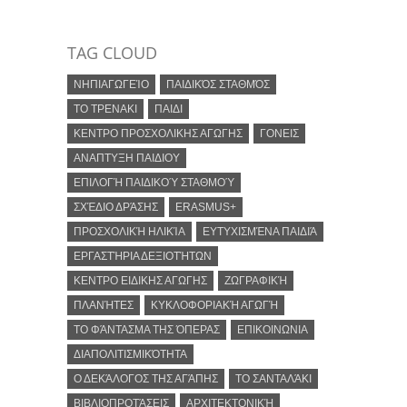
TAG CLOUD
ΝΗΠΙΑΓΩΓΕΊΟ
ΠΑΙΔΙΚΌΣ ΣΤΑΘΜΌΣ
ΤΟ ΤΡΕΝΑΚΙ
ΠΑΙΔΙ
ΚΕΝΤΡΟ ΠΡΟΣΧΟΛΙΚΗΣ ΑΓΩΓΗΣ
ΓΟΝΕΙΣ
ΑΝΑΠΤΥΞΗ ΠΑΙΔΙΟΥ
ΕΠΙΛΟΓΉ ΠΑΙΔΙΚΟΎ ΣΤΑΘΜΟΎ
ΣΧΈΔΙΟ ΔΡΆΣΗΣ
ERASMUS+
ΠΡΟΣΧΟΛΙΚΉ ΗΛΙΚΊΑ
ΕΥΤΥΧΙΣΜΈΝΑ ΠΑΙΔΙΆ
ΕΡΓΑΣΤΉΡΙΑ ΔΕΞΙΟΤΉΤΩΝ
ΚΕΝΤΡΟ ΕΙΔΙΚΗΣ ΑΓΩΓΗΣ
ΖΩΓΡΑΦΙΚΉ
ΠΛΑΝΉΤΕΣ
ΚΥΚΛΟΦΟΡΙΑΚΉ ΑΓΩΓΉ
ΤΟ ΦΆΝΤΑΣΜΑ ΤΗΣ ΌΠΕΡΑΣ
ΕΠΙΚΟΙΝΩΝΙΑ
ΔΙΑΠΟΛΙΤΙΣΜΙΚΌΤΗΤΑ
Ο ΔΕΚΆΛΟΓΟΣ ΤΗΣ ΑΓΆΠΗΣ
ΤΟ ΣΑΝΤΑΛΆΚΙ
ΒΙΒΛΙΟΠΡΟΤΆΣΕΙΣ
ΑΡΧΙΤΕΚΤΟΝΙΚΉ