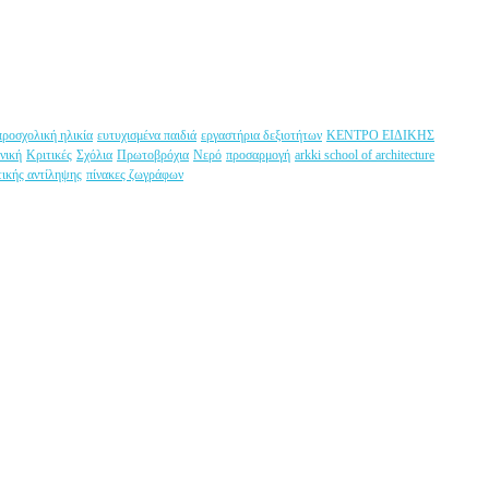
προσχολική ηλικία
ευτυχισμένα παιδιά
εργαστήρια δεξιοτήτων
ΚΕΝΤΡΟ ΕΙΔΙΚΗΣ
νική
Κριτικές
Σχόλια
Πρωτοβρόχια
Νερό
προσαρμογή
arkki school of architecture
τικής αντίληψης
πίνακες ζωγράφων