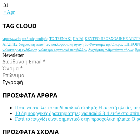
31
« Apr
TAG CLOUD
νηπιαγωγείο
παιδικός σταθμός
ΤΟ ΤΡΕΝΑΚΙ
ΠΑΙΔΙ
ΚΕΝΤΡΟ ΠΡΟΣΧΟΛΙΚΗΣ ΑΓΩΓ
ΑΓΩΓΗΣ
ζωγραφική
πλανήτες
κυκλοφοριακή αγωγή
Το Φάντασμα της Όπερας
ΕΠΙΚΟΙ
καλοκαιρινή εκδήλωση
καλύτερο εργασιακό περιβάλλον
διαχείριση ανθρωπίνων πόρων
Βρ
Newsletter
Εγγραφή
ΠΡΟΣΦΑΤΑ ΑΡΘΡΑ
Πότε να στείλω το παιδί παιδικό σταθμό; Η σωστή ηλικία, τα
10 δημιουργικές δραστηριότητες για παιδιά 3-4 ετών στο σπίτι
Γιατί το παιχνίδι είναι σημαντικό στην προσχολική ηλικία; Ο 
ΠΡΟΣΦΑΤΑ ΣΧΟΛΙΑ