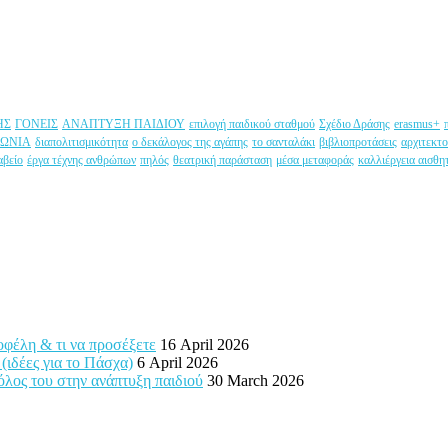
ΗΣ
ΓΟΝΕΙΣ
ΑΝΑΠΤΥΞΗ ΠΑΙΔΙΟΥ
επιλογή παιδικού σταθμού
Σχέδιο Δράσης
erasmus+
ΝΩΝΙΑ
διαπολιτισμικότητα
ο δεκάλογος της αγάπης
το σανταλάκι
βιβλιοπροτάσεις
αρχιτεκτο
αβείο
έργα τέχνης ανθρώπων
πηλός
θεατρική παράσταση
μέσα μεταφοράς
καλλιέργεια αισθη
 οφέλη & τι να προσέξετε
16 April 2026
 (ιδέες για το Πάσχα)
6 April 2026
ρόλος του στην ανάπτυξη παιδιού
30 March 2026