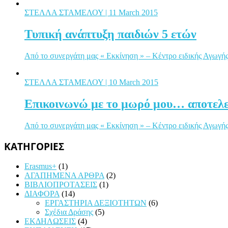
ΣΤΕΛΛΑ ΣΤΑΜΕΛΟΥ
| 11 March 2015
Τυπική ανάπτυξη παιδιών 5 ετών
Από το συνεργάτη μας « Εκκίνηση » – Κέντρο ειδικής Αγωγής 
ΣΤΕΛΛΑ ΣΤΑΜΕΛΟΥ
| 10 March 2015
Επικοινωνώ με το μωρό μου… αποτελε
Από το συνεργάτη μας « Εκκίνηση » – Κέντρο ειδικής Αγωγής Ο
ΚΑΤΗΓΟΡΙΕΣ
Erasmus+
(1)
ΑΓΑΠΗΜΕΝΑ ΑΡΘΡΑ
(2)
ΒΙΒΛΙΟΠΡΟΤΑΣΕΙΣ
(1)
ΔΙΑΦΟΡΑ
(14)
ΕΡΓΑΣΤΗΡΙΑ ΔΕΞΙΟΤΗΤΩΝ
(6)
Σχέδια Δράσης
(5)
ΕΚΔΗΛΩΣΕΙΣ
(4)