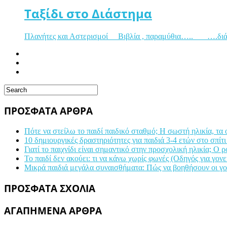
Ταξίδι στο Διάστημα
Πλανήτες και Αστερισμοί Βιβλία , παραμύθια….. ….διάφο
ΠΡΟΣΦΑΤΑ ΑΡΘΡΑ
Πότε να στείλω το παιδί παιδικό σταθμό; Η σωστή ηλικία, τα
10 δημιουργικές δραστηριότητες για παιδιά 3-4 ετών στο σπίτι
Γιατί το παιχνίδι είναι σημαντικό στην προσχολική ηλικία; Ο 
Το παιδί δεν ακούει: τι να κάνω χωρίς φωνές (Οδηγός για γονε
Μικρά παιδιά μεγάλα συναισθήματα: Πώς να βοηθήσουν οι γονε
ΠΡΟΣΦΑΤΑ ΣΧΟΛΙΑ
ΑΓΑΠΗΜΕΝΑ ΑΡΘΡΑ