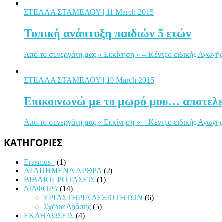
ΣΤΕΛΛΑ ΣΤΑΜΕΛΟΥ
| 11 March 2015
Τυπική ανάπτυξη παιδιών 5 ετών
Από το συνεργάτη μας « Εκκίνηση » – Κέντρο ειδικής Αγωγής 
ΣΤΕΛΛΑ ΣΤΑΜΕΛΟΥ
| 10 March 2015
Επικοινωνώ με το μωρό μου… αποτελε
Από το συνεργάτη μας « Εκκίνηση » – Κέντρο ειδικής Αγωγής Ο
ΚΑΤΗΓΟΡΙΕΣ
Erasmus+
(1)
ΑΓΑΠΗΜΕΝΑ ΑΡΘΡΑ
(2)
ΒΙΒΛΙΟΠΡΟΤΑΣΕΙΣ
(1)
ΔΙΑΦΟΡΑ
(14)
ΕΡΓΑΣΤΗΡΙΑ ΔΕΞΙΟΤΗΤΩΝ
(6)
Σχέδια Δράσης
(5)
ΕΚΔΗΛΩΣΕΙΣ
(4)