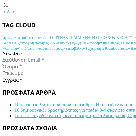
31
« Apr
TAG CLOUD
νηπιαγωγείο
παιδικός σταθμός
ΤΟ ΤΡΕΝΑΚΙ
ΠΑΙΔΙ
ΚΕΝΤΡΟ ΠΡΟΣΧΟΛΙΚΗΣ ΑΓΩΓ
ΑΓΩΓΗΣ
ζωγραφική
πλανήτες
κυκλοφοριακή αγωγή
Το Φάντασμα της Όπερας
ΕΠΙΚΟΙ
καλοκαιρινή εκδήλωση
καλύτερο εργασιακό περιβάλλον
διαχείριση ανθρωπίνων πόρων
Βρ
Newsletter
Εγγραφή
ΠΡΟΣΦΑΤΑ ΑΡΘΡΑ
Πότε να στείλω το παιδί παιδικό σταθμό; Η σωστή ηλικία, τα
10 δημιουργικές δραστηριότητες για παιδιά 3-4 ετών στο σπίτι
Γιατί το παιχνίδι είναι σημαντικό στην προσχολική ηλικία; Ο 
ΠΡΟΣΦΑΤΑ ΣΧΟΛΙΑ