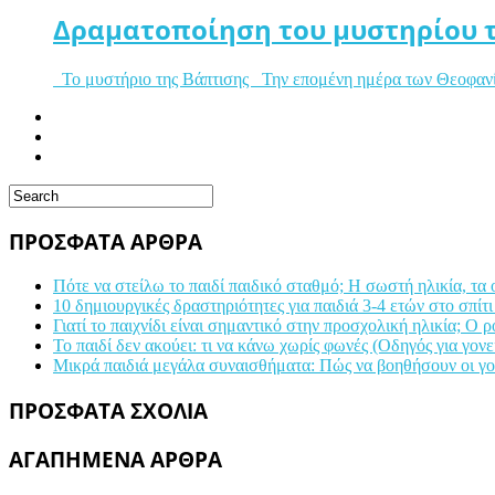
Δραματοποίηση του μυστηρίου 
Το μυστήριο της Βάπτισης Την επομένη ημέρα των Θεοφανίω
ΠΡΟΣΦΑΤΑ ΑΡΘΡΑ
Πότε να στείλω το παιδί παιδικό σταθμό; Η σωστή ηλικία, τα
10 δημιουργικές δραστηριότητες για παιδιά 3-4 ετών στο σπίτι
Γιατί το παιχνίδι είναι σημαντικό στην προσχολική ηλικία; Ο 
Το παιδί δεν ακούει: τι να κάνω χωρίς φωνές (Οδηγός για γονε
Μικρά παιδιά μεγάλα συναισθήματα: Πώς να βοηθήσουν οι γονε
ΠΡΟΣΦΑΤΑ ΣΧΟΛΙΑ
ΑΓΑΠΗΜΕΝΑ ΑΡΘΡΑ