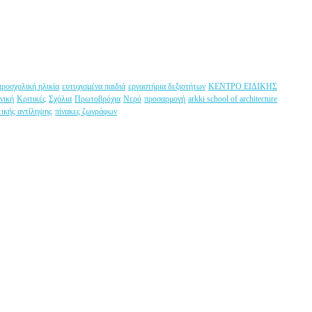
προσχολική ηλικία
ευτυχισμένα παιδιά
εργαστήρια δεξιοτήτων
ΚΕΝΤΡΟ ΕΙΔΙΚΗΣ
νική
Κριτικές
Σχόλια
Πρωτοβρόχια
Νερό
προσαρμογή
arkki school of architecture
τικής αντίληψης
πίνακες ζωγράφων