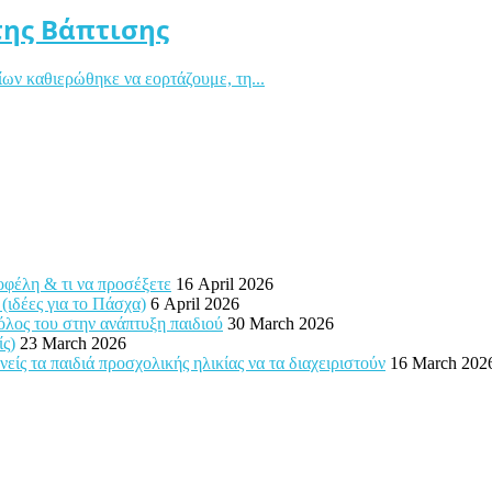
της Βάπτισης
ν καθιερώθηκε να εορτάζουμε, τη...
 οφέλη & τι να προσέξετε
16 April 2026
 (ιδέες για το Πάσχα)
6 April 2026
ρόλος του στην ανάπτυξη παιδιού
30 March 2026
ίς)
23 March 2026
ίς τα παιδιά προσχολικής ηλικίας να τα διαχειριστούν
16 March 202