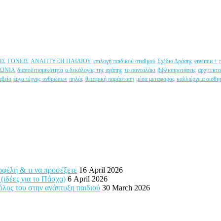
ΗΣ
ΓΟΝΕΙΣ
ΑΝΑΠΤΥΞΗ ΠΑΙΔΙΟΥ
επιλογή παιδικού σταθμού
Σχέδιο Δράσης
erasmus+
ΝΩΝΙΑ
διαπολιτισμικότητα
ο δεκάλογος της αγάπης
το σανταλάκι
βιβλιοπροτάσεις
αρχιτεκτο
αβείο
έργα τέχνης ανθρώπων
πηλός
θεατρική παράσταση
μέσα μεταφοράς
καλλιέργεια αισθη
 οφέλη & τι να προσέξετε
16 April 2026
 (ιδέες για το Πάσχα)
6 April 2026
ρόλος του στην ανάπτυξη παιδιού
30 March 2026