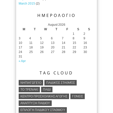
March 2015
(2)
ΗΜΕΡΟΛΟΓΙΟ
August 2026
M
T
W
T
F
S
S
1
2
3
4
5
6
7
8
9
10
11
12
13
14
15
16
17
18
19
20
21
22
23
24
25
26
27
28
29
30
31
« Apr
TAG CLOUD
ΝΗΠΙΑΓΩΓΕΊΟ
ΠΑΙΔΙΚΌΣ ΣΤΑΘΜΌΣ
ΤΟ ΤΡΕΝΑΚΙ
ΠΑΙΔΙ
ΚΕΝΤΡΟ ΠΡΟΣΧΟΛΙΚΗΣ ΑΓΩΓΗΣ
ΓΟΝΕΙΣ
ΑΝΑΠΤΥΞΗ ΠΑΙΔΙΟΥ
ΕΠΙΛΟΓΉ ΠΑΙΔΙΚΟΎ ΣΤΑΘΜΟΎ