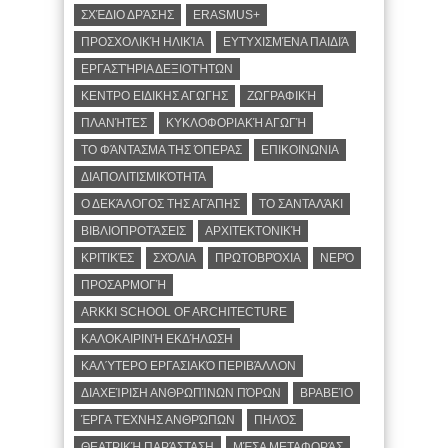
ΣΧΈΔΙΟ ΔΡΆΣΗΣ
ERASMUS+
ΠΡΟΣΧΟΛΙΚΉ ΗΛΙΚΊΑ
ΕΥΤΥΧΙΣΜΈΝΑ ΠΑΙΔΙΆ
ΕΡΓΑΣΤΉΡΙΑ ΔΕΞΙΟΤΉΤΩΝ
ΚΕΝΤΡΟ ΕΙΔΙΚΗΣ ΑΓΩΓΗΣ
ΖΩΓΡΑΦΙΚΉ
ΠΛΑΝΉΤΕΣ
ΚΥΚΛΟΦΟΡΙΑΚΉ ΑΓΩΓΉ
ΤΟ ΦΆΝΤΑΣΜΑ ΤΗΣ ΌΠΕΡΑΣ
ΕΠΙΚΟΙΝΩΝΙΑ
ΔΙΑΠΟΛΙΤΙΣΜΙΚΌΤΗΤΑ
Ο ΔΕΚΆΛΟΓΟΣ ΤΗΣ ΑΓΆΠΗΣ
ΤΟ ΣΑΝΤΑΛΆΚΙ
ΒΙΒΛΙΟΠΡΟΤΆΣΕΙΣ
ΑΡΧΙΤΕΚΤΟΝΙΚΉ
ΚΡΙΤΙΚΈΣ
ΣΧΌΛΙΑ
ΠΡΩΤΟΒΡΌΧΙΑ
ΝΕΡΌ
ΠΡΟΣΑΡΜΟΓΉ
ARKKI SCHOOL OF ARCHITECTURE
ΚΑΛΟΚΑΙΡΙΝΉ ΕΚΔΉΛΩΣΗ
ΚΑΛΎΤΕΡΟ ΕΡΓΑΣΙΑΚΌ ΠΕΡΙΒΆΛΛΟΝ
ΔΙΑΧΕΊΡΙΣΗ ΑΝΘΡΩΠΊΝΩΝ ΠΌΡΩΝ
ΒΡΑΒΕΊΟ
ΈΡΓΑ ΤΈΧΝΗΣ ΑΝΘΡΏΠΩΝ
ΠΗΛΌΣ
ΘΕΑΤΡΙΚΉ ΠΑΡΆΣΤΑΣΗ
ΜΈΣΑ ΜΕΤΑΦΟΡΆΣ