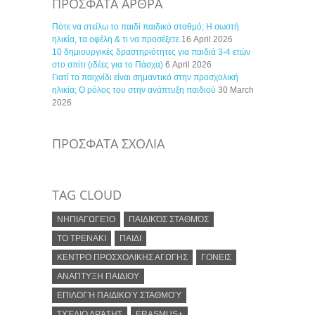
ΠΡΟΣΦΑΤΑ ΑΡΘΡΑ
Πότε να στείλω το παιδί παιδικό σταθμό; Η σωστή
ηλικία, τα οφέλη & τι να προσέξετε
16 April 2026
10 δημιουργικές δραστηριότητες για παιδιά 3-4 ετών
στο σπίτι (ιδέες για το Πάσχα)
6 April 2026
Γιατί το παιχνίδι είναι σημαντικό στην προσχολική
ηλικία; Ο ρόλος του στην ανάπτυξη παιδιού
30 March
2026
ΠΡΟΣΦΑΤΑ ΣΧΟΛΙΑ
TAG CLOUD
ΝΗΠΙΑΓΩΓΕΊΟ
ΠΑΙΔΙΚΌΣ ΣΤΑΘΜΌΣ
ΤΟ ΤΡΕΝΑΚΙ
ΠΑΙΔΙ
ΚΕΝΤΡΟ ΠΡΟΣΧΟΛΙΚΗΣ ΑΓΩΓΗΣ
ΓΟΝΕΙΣ
ΑΝΑΠΤΥΞΗ ΠΑΙΔΙΟΥ
ΕΠΙΛΟΓΉ ΠΑΙΔΙΚΟΎ ΣΤΑΘΜΟΎ
ΣΧΈΔΙΟ ΔΡΆΣΗΣ
ERASMUS+