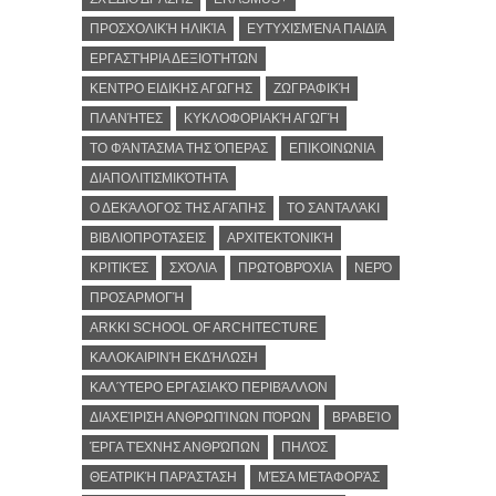
ΠΡΟΣΧΟΛΙΚΉ ΗΛΙΚΊΑ
ΕΥΤΥΧΙΣΜΈΝΑ ΠΑΙΔΙΆ
ΕΡΓΑΣΤΉΡΙΑ ΔΕΞΙΟΤΉΤΩΝ
ΚΕΝΤΡΟ ΕΙΔΙΚΗΣ ΑΓΩΓΗΣ
ΖΩΓΡΑΦΙΚΉ
ΠΛΑΝΉΤΕΣ
ΚΥΚΛΟΦΟΡΙΑΚΉ ΑΓΩΓΉ
ΤΟ ΦΆΝΤΑΣΜΑ ΤΗΣ ΌΠΕΡΑΣ
ΕΠΙΚΟΙΝΩΝΙΑ
ΔΙΑΠΟΛΙΤΙΣΜΙΚΌΤΗΤΑ
Ο ΔΕΚΆΛΟΓΟΣ ΤΗΣ ΑΓΆΠΗΣ
ΤΟ ΣΑΝΤΑΛΆΚΙ
ΒΙΒΛΙΟΠΡΟΤΆΣΕΙΣ
ΑΡΧΙΤΕΚΤΟΝΙΚΉ
ΚΡΙΤΙΚΈΣ
ΣΧΌΛΙΑ
ΠΡΩΤΟΒΡΌΧΙΑ
ΝΕΡΌ
ΠΡΟΣΑΡΜΟΓΉ
ARKKI SCHOOL OF ARCHITECTURE
ΚΑΛΟΚΑΙΡΙΝΉ ΕΚΔΉΛΩΣΗ
ΚΑΛΎΤΕΡΟ ΕΡΓΑΣΙΑΚΌ ΠΕΡΙΒΆΛΛΟΝ
ΔΙΑΧΕΊΡΙΣΗ ΑΝΘΡΩΠΊΝΩΝ ΠΌΡΩΝ
ΒΡΑΒΕΊΟ
ΈΡΓΑ ΤΈΧΝΗΣ ΑΝΘΡΏΠΩΝ
ΠΗΛΌΣ
ΘΕΑΤΡΙΚΉ ΠΑΡΆΣΤΑΣΗ
ΜΈΣΑ ΜΕΤΑΦΟΡΆΣ