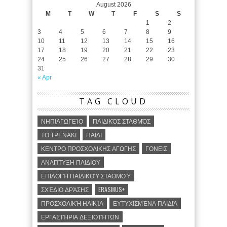
August 2026
M
T
W
T
F
S
S
1
2
3
4
5
6
7
8
9
10
11
12
13
14
15
16
17
18
19
20
21
22
23
24
25
26
27
28
29
30
31
« Apr
TAG CLOUD
ΝΗΠΙΑΓΩΓΕΊΟ
ΠΑΙΔΙΚΌΣ ΣΤΑΘΜΌΣ
ΤΟ ΤΡΕΝΑΚΙ
ΠΑΙΔΙ
ΚΕΝΤΡΟ ΠΡΟΣΧΟΛΙΚΗΣ ΑΓΩΓΗΣ
ΓΟΝΕΙΣ
ΑΝΑΠΤΥΞΗ ΠΑΙΔΙΟΥ
ΕΠΙΛΟΓΉ ΠΑΙΔΙΚΟΎ ΣΤΑΘΜΟΎ
ΣΧΈΔΙΟ ΔΡΆΣΗΣ
ERASMUS+
ΠΡΟΣΧΟΛΙΚΉ ΗΛΙΚΊΑ
ΕΥΤΥΧΙΣΜΈΝΑ ΠΑΙΔΙΆ
ΕΡΓΑΣΤΉΡΙΑ ΔΕΞΙΟΤΉΤΩΝ