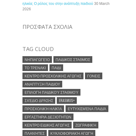
ηλικία; Ο ρόλος του στην ανάπτυξη παιδιού
30 March
2026
ΠΡΟΣΦΑΤΑ ΣΧΟΛΙΑ
TAG CLOUD
ΝΗΠΙΑΓΩΓΕΊΟ
ΠΑΙΔΙΚΌΣ ΣΤΑΘΜΌΣ
ΤΟ ΤΡΕΝΑΚΙ
ΠΑΙΔΙ
ΚΕΝΤΡΟ ΠΡΟΣΧΟΛΙΚΗΣ ΑΓΩΓΗΣ
ΓΟΝΕΙΣ
ΑΝΑΠΤΥΞΗ ΠΑΙΔΙΟΥ
ΕΠΙΛΟΓΉ ΠΑΙΔΙΚΟΎ ΣΤΑΘΜΟΎ
ΣΧΈΔΙΟ ΔΡΆΣΗΣ
ERASMUS+
ΠΡΟΣΧΟΛΙΚΉ ΗΛΙΚΊΑ
ΕΥΤΥΧΙΣΜΈΝΑ ΠΑΙΔΙΆ
ΕΡΓΑΣΤΉΡΙΑ ΔΕΞΙΟΤΉΤΩΝ
ΚΕΝΤΡΟ ΕΙΔΙΚΗΣ ΑΓΩΓΗΣ
ΖΩΓΡΑΦΙΚΉ
ΠΛΑΝΉΤΕΣ
ΚΥΚΛΟΦΟΡΙΑΚΉ ΑΓΩΓΉ