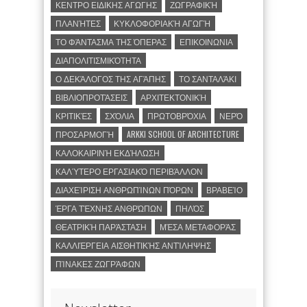
ΚΕΝΤΡΟ ΕΙΔΙΚΗΣ ΑΓΩΓΗΣ
ΖΩΓΡΑΦΙΚΉ
ΠΛΑΝΉΤΕΣ
ΚΥΚΛΟΦΟΡΙΑΚΉ ΑΓΩΓΉ
ΤΟ ΦΆΝΤΑΣΜΑ ΤΗΣ ΌΠΕΡΑΣ
ΕΠΙΚΟΙΝΩΝΙΑ
ΔΙΑΠΟΛΙΤΙΣΜΙΚΌΤΗΤΑ
Ο ΔΕΚΆΛΟΓΟΣ ΤΗΣ ΑΓΆΠΗΣ
ΤΟ ΣΑΝΤΑΛΆΚΙ
ΒΙΒΛΙΟΠΡΟΤΆΣΕΙΣ
ΑΡΧΙΤΕΚΤΟΝΙΚΉ
ΚΡΙΤΙΚΈΣ
ΣΧΌΛΙΑ
ΠΡΩΤΟΒΡΌΧΙΑ
ΝΕΡΌ
ΠΡΟΣΑΡΜΟΓΉ
ARKKI SCHOOL OF ARCHITECTURE
ΚΑΛΟΚΑΙΡΙΝΉ ΕΚΔΉΛΩΣΗ
ΚΑΛΎΤΕΡΟ ΕΡΓΑΣΙΑΚΌ ΠΕΡΙΒΆΛΛΟΝ
ΔΙΑΧΕΊΡΙΣΗ ΑΝΘΡΩΠΊΝΩΝ ΠΌΡΩΝ
ΒΡΑΒΕΊΟ
ΈΡΓΑ ΤΈΧΝΗΣ ΑΝΘΡΏΠΩΝ
ΠΗΛΌΣ
ΘΕΑΤΡΙΚΉ ΠΑΡΆΣΤΑΣΗ
ΜΈΣΑ ΜΕΤΑΦΟΡΆΣ
ΚΑΛΛΙΈΡΓΕΙΑ ΑΙΣΘΗΤΙΚΉΣ ΑΝΤΊΛΗΨΗΣ
ΠΊΝΑΚΕΣ ΖΩΓΡΆΦΩΝ