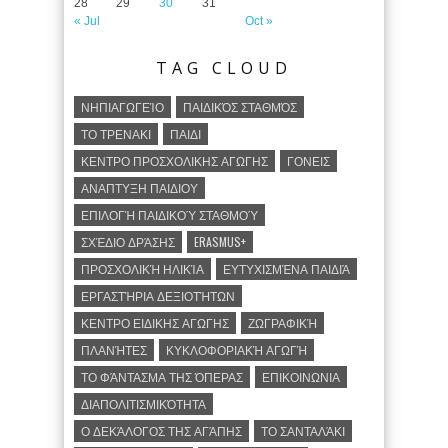
28
29
30
31
« Jul
Oct »
TAG CLOUD
ΝΗΠΙΑΓΩΓΕΊΟ
ΠΑΙΔΙΚΌΣ ΣΤΑΘΜΌΣ
ΤΟ ΤΡΕΝΑΚΙ
ΠΑΙΔΙ
ΚΕΝΤΡΟ ΠΡΟΣΧΟΛΙΚΗΣ ΑΓΩΓΗΣ
ΓΟΝΕΙΣ
ΑΝΑΠΤΥΞΗ ΠΑΙΔΙΟΥ
ΕΠΙΛΟΓΉ ΠΑΙΔΙΚΟΎ ΣΤΑΘΜΟΎ
ΣΧΈΔΙΟ ΔΡΆΣΗΣ
ERASMUS+
ΠΡΟΣΧΟΛΙΚΉ ΗΛΙΚΊΑ
ΕΥΤΥΧΙΣΜΈΝΑ ΠΑΙΔΙΆ
ΕΡΓΑΣΤΉΡΙΑ ΔΕΞΙΟΤΉΤΩΝ
ΚΕΝΤΡΟ ΕΙΔΙΚΗΣ ΑΓΩΓΗΣ
ΖΩΓΡΑΦΙΚΉ
ΠΛΑΝΉΤΕΣ
ΚΥΚΛΟΦΟΡΙΑΚΉ ΑΓΩΓΉ
ΤΟ ΦΆΝΤΑΣΜΑ ΤΗΣ ΌΠΕΡΑΣ
ΕΠΙΚΟΙΝΩΝΙΑ
ΔΙΑΠΟΛΙΤΙΣΜΙΚΌΤΗΤΑ
Ο ΔΕΚΆΛΟΓΟΣ ΤΗΣ ΑΓΆΠΗΣ
ΤΟ ΣΑΝΤΑΛΆΚΙ