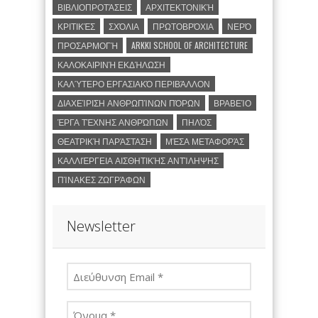
ΒΙΒΛΙΟΠΡΟΤΆΣΕΙΣ
ΑΡΧΙΤΕΚΤΟΝΙΚΉ
ΚΡΙΤΙΚΈΣ
ΣΧΌΛΙΑ
ΠΡΩΤΟΒΡΌΧΙΑ
ΝΕΡΌ
ΠΡΟΣΑΡΜΟΓΉ
ARKKI SCHOOL OF ARCHITECTURE
ΚΑΛΟΚΑΙΡΙΝΉ ΕΚΔΉΛΩΣΗ
ΚΑΛΎΤΕΡΟ ΕΡΓΑΣΙΑΚΌ ΠΕΡΙΒΆΛΛΟΝ
ΔΙΑΧΕΊΡΙΣΗ ΑΝΘΡΩΠΊΝΩΝ ΠΌΡΩΝ
ΒΡΑΒΕΊΟ
ΈΡΓΑ ΤΈΧΝΗΣ ΑΝΘΡΏΠΩΝ
ΠΗΛΌΣ
ΘΕΑΤΡΙΚΉ ΠΑΡΆΣΤΑΣΗ
ΜΈΣΑ ΜΕΤΑΦΟΡΆΣ
ΚΑΛΛΙΈΡΓΕΙΑ ΑΙΣΘΗΤΙΚΉΣ ΑΝΤΊΛΗΨΗΣ
ΠΊΝΑΚΕΣ ΖΩΓΡΆΦΩΝ
Newsletter