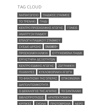
TAG CLOUD
ΝΗΠΙΑΓΩΓΕΊΟ
ΠΑΙΔΙΚΌΣ ΣΤΑΘΜΌΣ
ΤΟ ΤΡΕΝΑΚΙ
ΠΑΙΔΙ
ΚΕΝΤΡΟ ΠΡΟΣΧΟΛΙΚΗΣ ΑΓΩΓΗΣ
ΓΟΝΕΙΣ
ΑΝΑΠΤΥΞΗ ΠΑΙΔΙΟΥ
ΕΠΙΛΟΓΉ ΠΑΙΔΙΚΟΎ ΣΤΑΘΜΟΎ
ΣΧΈΔΙΟ ΔΡΆΣΗΣ
ERASMUS+
ΠΡΟΣΧΟΛΙΚΉ ΗΛΙΚΊΑ
ΕΥΤΥΧΙΣΜΈΝΑ ΠΑΙΔΙΆ
ΕΡΓΑΣΤΉΡΙΑ ΔΕΞΙΟΤΉΤΩΝ
ΚΕΝΤΡΟ ΕΙΔΙΚΗΣ ΑΓΩΓΗΣ
ΖΩΓΡΑΦΙΚΉ
ΠΛΑΝΉΤΕΣ
ΚΥΚΛΟΦΟΡΙΑΚΉ ΑΓΩΓΉ
ΤΟ ΦΆΝΤΑΣΜΑ ΤΗΣ ΌΠΕΡΑΣ
ΕΠΙΚΟΙΝΩΝΙΑ
ΔΙΑΠΟΛΙΤΙΣΜΙΚΌΤΗΤΑ
Ο ΔΕΚΆΛΟΓΟΣ ΤΗΣ ΑΓΆΠΗΣ
ΤΟ ΣΑΝΤΑΛΆΚΙ
ΒΙΒΛΙΟΠΡΟΤΆΣΕΙΣ
ΑΡΧΙΤΕΚΤΟΝΙΚΉ
ΚΡΙΤΙΚΈΣ
ΣΧΌΛΙΑ
ΠΡΩΤΟΒΡΌΧΙΑ
ΝΕΡΌ